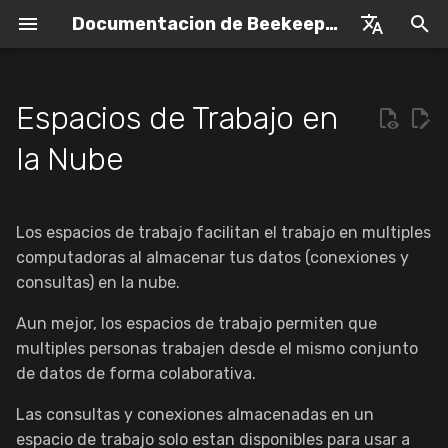
Documentacion de Beekeeper Studio
I
English
n
Espanol
Espacios de Trabajo en
Introduccion a Beekeeper
Descripcion general
Bases de datos compatibles
Conceptos
Comprar una Licencia
i
la Nube
Studio
c
Windows
Opciones de Conexion
Acceso al espacio de
Licencias Offline
Guia para principiantes
trabajo
i
Los espacios de trabajo facilitan el trabajo en multiples
MacOS (M1 e Intel)
Actualizar
Amazon RDS
a
Primeros pasos
computadoras al almacenar tus datos (conexiones y
Linux
Gestion de Suscripciones
consultas) en la nube.
ClickHouse
l
1. Registrate y crea un
i
Aun mejor, los espacios de trabajo permiten que
espacio de trabajo
Contactar Soporte
CockroachDB
multiples personas trabajen desde el mismo conjunto
z
de datos de forma colaborativa.
2. Agrega conexiones a tu
Codigo Abierto
DuckDB
a
espacio de trabajo
Las consultas y conexiones almacenadas en un
n
Solucion de Problemas
DynamoDB
espacio de trabajo solo estan disponibles para usar a